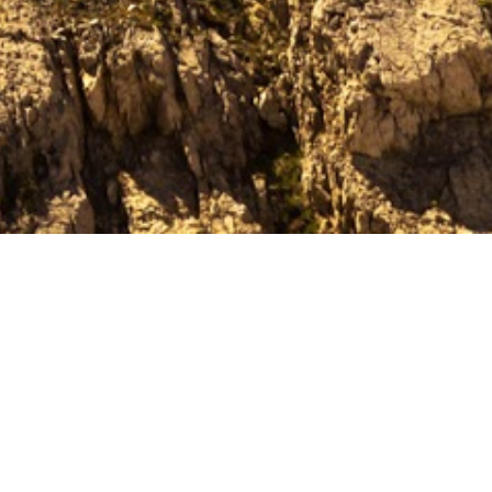
URA DELL'
COMMENTS
 cura dell’anima